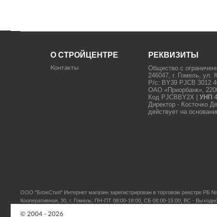
О СТРОЙЦЕНТРЕ
РЕКВИЗИТЫ
Общество с ограничен
Контакты
246047, г. Гомель, ул. 
Р/с: BY39 PJCB 3012 4
ОАО «Приорбанк», 22000
Код PJCBBY2X |
УНП
4
Директор - Косточко Д
действует на основани
ООО "БлэкСтил"
Интернет магазин зарегистрирован в торговом реестре РБ № 
Кооперативная, 30, г. Гомель; ПН-ПТ 08:00-18:00, СБ 08:00-15:00, ВС - Выходн
© 2004 - 2026