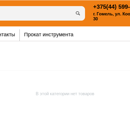
+375(44)
599-
г. Гомель, ул. К
30
нтакты
Прокат инструмента
В этой категории нет товаров