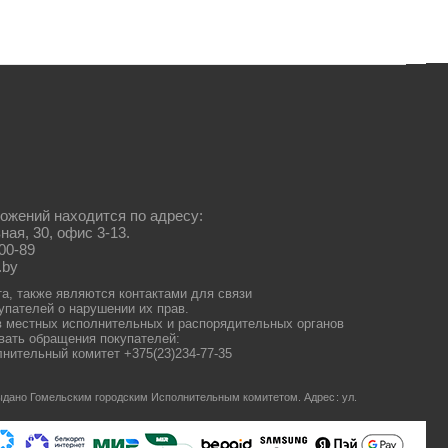
ожений находится по адресу:
ная, 30, офис 3-13.
00-89
.by
та, также являются контактами для связи
упателей о нарушении их прав.
 местных исполнительных и распорядительных органов
ать обращения покупателей:
нительный комитет +375(23)234-77-35
 выдано Гомельским городским Исполнительным комитетом.
Адрес: ул.