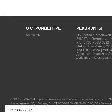
О СТРОЙЦЕНТРЕ
РЕКВИЗИТЫ
Общество с ограничен
Контакты
246047, г. Гомель, ул. 
Р/с: BY39 PJCB 3012 4
ОАО «Приорбанк», 22000
Код PJCBBY2X |
УНП
4
Директор - Косточко Д
действует на основани
ООО "БлэкСтил"
Интернет магазин зарегистрирован в торговом реестре РБ № 
Кооперативная, 30, г. Гомель; ПН-ПТ 08:00-18:00, СБ 08:00-15:00, ВС - Выходн
© 2004 - 2026