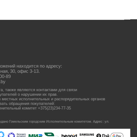
ожений находится по адресу:
ная, 30, офис 3-13.
00-89
.by
та, также являются контактами для связи
упателей о нарушении их прав.
 местных исполнительных и распорядительных органов
ать обращения покупателей:
нительный комитет +375(23)234-77-35
 выдано Гомельским городским Исполнительным комитетом.
Адрес: ул.