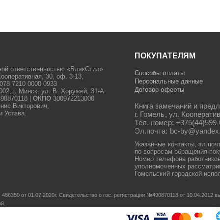
ПОКУПАТЕЛЯМ
ной ответственностью «БлэкСтил»
Способы оплаты
Кооперативная, 30, оф. 3-13,
Персональные данные
078 7210 0000 0933
Договор оферты
2, г. Минск, ул. В. Хоружей, 31-А
90870118 |
ОКПО
300972213000
Книга замечаний и предл
енис Викторович,
и Устава.
г. Гомель, ул. Кооператив
Тел. номер: +375(44)599-
Эл.почта: bc-by@yandex
Указанные контакты, эл.поч
по вопросам обращения пок
Номер телефона работников
уполномоченных рассматрив
Гомельский городской испол
486350 от 01.07.2020г.
Свидетельство о гос. регистрации №490870118 от 10.04.2012
ой.