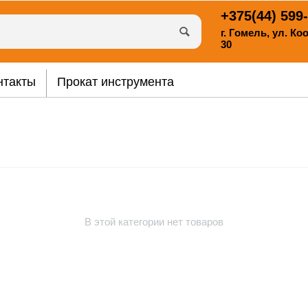
+375(44)
599-
г. Гомель, ул. К
30
нтакты
Прокат инструмента
В этой категории нет товаров