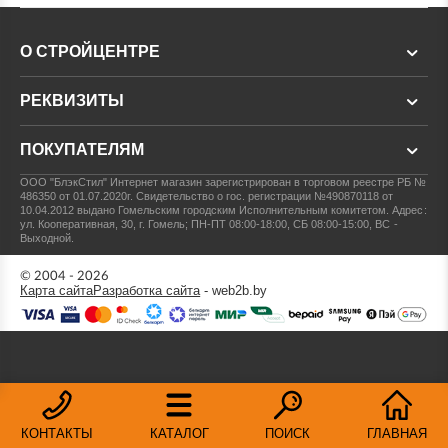
О СТРОЙЦЕНТРЕ
РЕКВИЗИТЫ
ПОКУПАТЕЛЯМ
ООО "БлэкСтил"
Интернет магазин зарегистрирован в торговом реестре РБ №
486350 от 01.07.2020г.
Свидетельство о гос. регистрации №490870118 от
10.04.2012 выдано Гомельским городским Исполнительным комитетом.
Адрес:
ул. Кооперативная, 30, г. Гомель; ПН-ПТ 08:00-18:00, СБ 08:00-15:00, ВС -
Выходной.
© 2004 - 2026
Карта сайта
Разработка сайта
- web2b.by
КОНТАКТЫ
КАТАЛОГ
ПОИСК
ГЛАВНАЯ