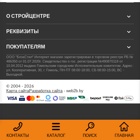
О СТРОЙЦЕНТРЕ
РЕКВИЗИТЫ
ПОКУПАТЕЛЯМ
ООО "БлэкСтил"
Интернет магазин зарегистрирован в торговом реестре РБ №
486350 от 01.07.2020г.
Свидетельство о гос. регистрации №490870118 от
10.04.2012 выдано Гомельским городским Исполнительным комитетом.
Адрес:
ул. Кооперативная, 30, г. Гомель; ПН-ПТ 08:00-18:00, СБ 08:00-15:00, ВС -
Выходной.
© 2004 - 2026
Карта сайта
Разработка сайта
- web2b.by
КОНТАКТЫ
КАТАЛОГ
ПОИСК
ГЛАВНАЯ