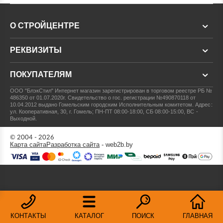
О СТРОЙЦЕНТРЕ
РЕКВИЗИТЫ
ПОКУПАТЕЛЯМ
ООО "БлэкСтил"
Интернет магазин зарегистрирован в торговом реестре РБ №
486350 от 01.07.2020г.
Свидетельство о гос. регистрации №490870118 от
10.04.2012 выдано Гомельским городским Исполнительным комитетом.
Адрес:
ул. Кооперативная, 30, г. Гомель; ПН-ПТ 08:00-18:00, СБ 08:00-15:00, ВС -
Выходной.
© 2004 - 2026
Карта сайта
Разработка сайта
- web2b.by
КОНТАКТЫ
КАТАЛОГ
ПОИСК
ГЛАВНАЯ