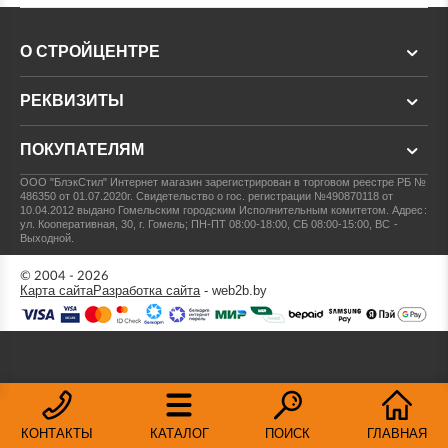
О СТРОЙЦЕНТРЕ
РЕКВИЗИТЫ
ПОКУПАТЕЛЯМ
ООО "БлэкСтил"
Интернет магазин зарегистрирован в торговом реестре РБ №
486350 от 01.07.2020г.
Свидетельство о гос. регистрации №490870118 от
10.04.2012 выдано Гомельским городским Исполнительным комитетом.
Адрес:
ул. Кооперативная, 30, г. Гомель; ПН-ПТ 08:00-18:00, СБ 08:00-15:00, ВС -
Выходной.
© 2004 - 2026
Карта сайта
Разработка сайта
- web2b.by
КОНТАКТЫ
КАТАЛОГ
ПОИСК
ГЛАВНАЯ