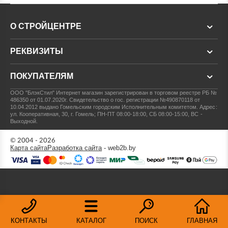
О СТРОЙЦЕНТРЕ
РЕКВИЗИТЫ
ПОКУПАТЕЛЯМ
ООО "БлэкСтил"
Интернет магазин зарегистрирован в торговом реестре РБ №
486350 от 01.07.2020г.
Свидетельство о гос. регистрации №490870118 от
10.04.2012 выдано Гомельским городским Исполнительным комитетом.
Адрес:
ул. Кооперативная, 30, г. Гомель; ПН-ПТ 08:00-18:00, СБ 08:00-15:00, ВС -
Выходной.
© 2004 - 2026
Карта сайта
Разработка сайта
- web2b.by
КОНТАКТЫ
КАТАЛОГ
ПОИСК
ГЛАВНАЯ