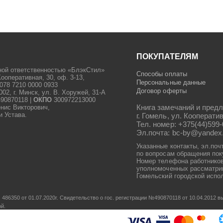
ПОКУПАТЕЛЯМ
ной ответственностью «БлэкСтил»
Способы оплаты
Кооперативная, 30, оф. 3-13,
Персональные данные
078 7210 0000 0933
Договор оферты
2, г. Минск, ул. В. Хоружей, 31-А
90870118 |
ОКПО
300972213000
Книга замечаний и предл
енис Викторович,
и Устава.
г. Гомель, ул. Кооператив
Тел. номер: +375(44)599-
Эл.почта: bc-by@yandex
Указанные контакты, эл.поч
по вопросам обращения пок
Номер телефона работников
уполномоченных рассматрив
Гомельский городской испол
486350 от 01.07.2020г.
Свидетельство о гос. регистрации №490870118 от 10.04.2012
ой.