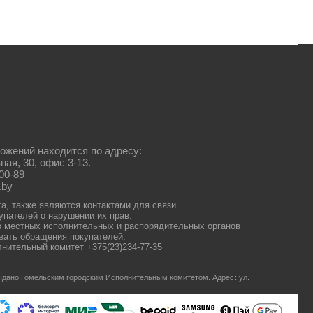
ожений находится по адресу:
ная, 30, офис 3-13.
00-89
.by
та, также являются контактами для связи
упателей о нарушении их прав.
 местных исполнительных и распорядительных органов
ать обращения покупателей:
нительный комитет +375(23)234-77-35
 выдано Гомельским городским Исполнительным комитетом.
Адрес: ул.