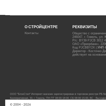
О СТРОЙЦЕНТРЕ
РЕКВИЗИТЫ
Общество с ограничен
Контакты
246047, г. Гомель, ул. 
Р/с: BY39 PJCB 3012 4
ОАО «Приорбанк», 22000
Код PJCBBY2X |
УНП
4
Директор - Косточко Д
действует на основани
ООО "БлэкСтил"
Интернет магазин зарегистрирован в торговом реестре РБ № 
Кооперативная, 30, г. Гомель; ПН-ПТ 08:00-18:00, СБ 08:00-15:00, ВС - Выходн
© 2004 - 2026