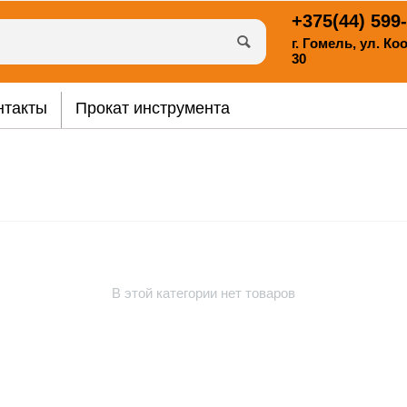
+375(44)
599-
г. Гомель, ул. К
30
нтакты
Прокат инструмента
В этой категории нет товаров