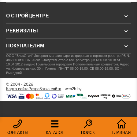
О СТРОЙЦЕНТРЕ
РЕКВИЗИТЫ
ПОКУПАТЕЛЯМ
ООО "БлэкСтил"
Интернет магазин зарегистрирован в торговом реестре РБ №
486350 от 01.07.2020г.
Свидетельство о гос. регистрации №490870118 от
10.04.2012 выдано Гомельским городским Исполнительным комитетом.
Адрес:
ул. Кооперативная, 30, г. Гомель; ПН-ПТ 08:00-18:00, СБ 08:00-15:00, ВС -
Выходной.
© 2004 - 2026
Карта сайта
Разработка сайта
- web2b.by
КОНТАКТЫ
КАТАЛОГ
ПОИСК
ГЛАВНАЯ