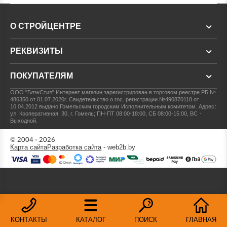
О СТРОЙЦЕНТРЕ
РЕКВИЗИТЫ
ПОКУПАТЕЛЯМ
ООО "БлэкСтил"
Интернет магазин зарегистрирован в торговом реестре РБ №
486350 от 01.07.2020г.
Свидетельство о гос. регистрации №490870118 от
10.04.2012 выдано Гомельским городским Исполнительным комитетом.
Адрес:
ул. Кооперативная, 30, г. Гомель; ПН-ПТ 08:00-18:00, СБ 08:00-15:00, ВС -
Выходной.
© 2004 - 2026
Карта сайта
Разработка сайта
- web2b.by
КОНТАКТЫ
КАТАЛОГ
ПОИСК
ГЛАВНАЯ