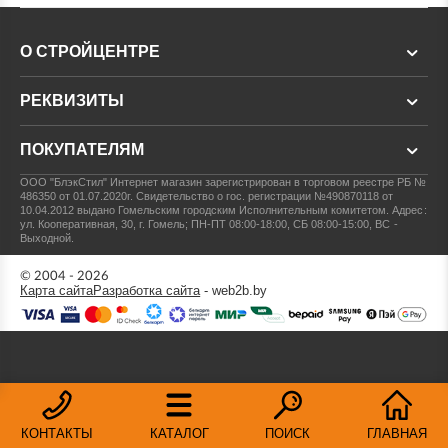
О СТРОЙЦЕНТРЕ
РЕКВИЗИТЫ
ПОКУПАТЕЛЯМ
ООО "БлэкСтил"
Интернет магазин зарегистрирован в торговом реестре РБ №
486350 от 01.07.2020г.
Свидетельство о гос. регистрации №490870118 от
10.04.2012 выдано Гомельским городским Исполнительным комитетом.
Адрес:
ул. Кооперативная, 30, г. Гомель; ПН-ПТ 08:00-18:00, СБ 08:00-15:00, ВС -
Выходной.
© 2004 - 2026
Карта сайта
Разработка сайта
- web2b.by
КОНТАКТЫ
КАТАЛОГ
ПОИСК
ГЛАВНАЯ