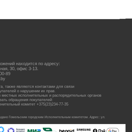
ожений находится по адресу:
ная, 30, офис 3-13.
00-89
.by
та, также являются контактами для связи
упателей о нарушении их прав.
 местных исполнительных и распорядительных органов
ать обращения покупателей:
нительный комитет +375(23)234-77-35
 выдано Гомельским городским Исполнительным комитетом.
Адрес: ул.