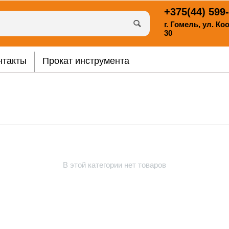
+375(44)
599-
г. Гомель, ул. К
30
нтакты
Прокат инструмента
В этой категории нет товаров