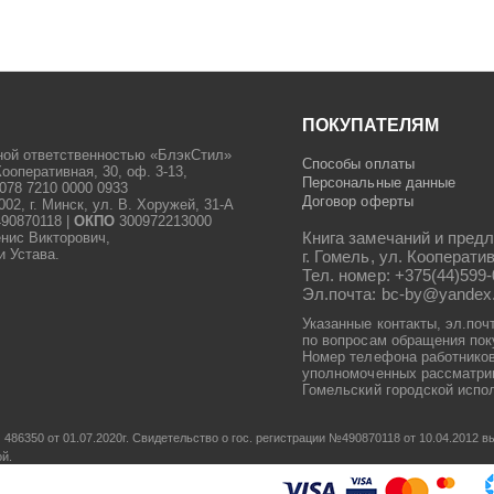
ПОКУПАТЕЛЯМ
ной ответственностью «БлэкСтил»
Способы оплаты
Кооперативная, 30, оф. 3-13,
Персональные данные
078 7210 0000 0933
Договор оферты
2, г. Минск, ул. В. Хоружей, 31-А
90870118 |
ОКПО
300972213000
Книга замечаний и предл
енис Викторович,
и Устава.
г. Гомель, ул. Кооператив
Тел. номер: +375(44)599-
Эл.почта: bc-by@yandex
Указанные контакты, эл.поч
по вопросам обращения пок
Номер телефона работников
уполномоченных рассматрив
Гомельский городской испол
486350 от 01.07.2020г.
Свидетельство о гос. регистрации №490870118 от 10.04.2012
ой.