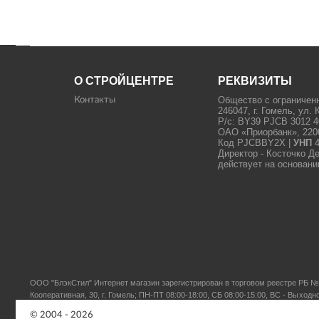
О СТРОЙЦЕНТРЕ
РЕКВИЗИТЫ
Общество с ограничен
Контакты
246047, г. Гомель, ул. 
Р/с: BY39 PJCB 3012 4
ОАО «Приорбанк», 22000
Код PJCBBY2X |
УНП
4
Директор - Косточко Д
действует на основани
ООО "БлэкСтил"
Интернет магазин зарегистрирован в торговом реестре РБ № 
Кооперативная, 30, г. Гомель; ПН-ПТ 08:00-18:00, СБ 08:00-15:00, ВС - Выходн
© 2004 - 2026