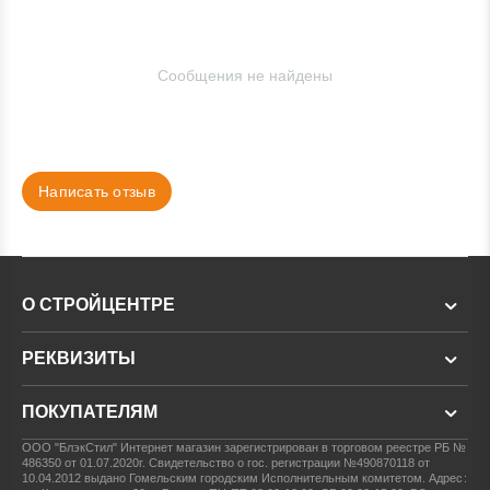
Сообщения не найдены
Написать отзыв
О СТРОЙЦЕНТРЕ
РЕКВИЗИТЫ
ПОКУПАТЕЛЯМ
ООО "БлэкСтил"
Интернет магазин зарегистрирован в торговом реестре РБ №
486350 от 01.07.2020г.
Свидетельство о гос. регистрации №490870118 от
10.04.2012 выдано Гомельским городским Исполнительным комитетом.
Адрес: