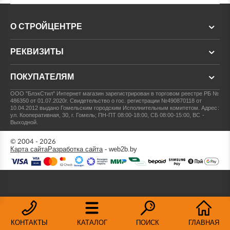
О СТРОЙЦЕНТРЕ
РЕКВИЗИТЫ
ПОКУПАТЕЛЯМ
ООО "БлэкСтил"
Интернет магазин зарегистрирован в торговом реестре РБ №
486350 от 01.07.2020г.
Свидетельство о гос. регистрации №490870118 от
10.04.2012 выдано Гомельским городским Исполнительным комитетом.
Адрес:
ул. Кооперативная, 30, г. Гомель; ПН-ПТ 08:00-18:00, СБ 08:00-15:00, ВС -
Выходной.
© 2004 - 2026
Карта сайта
Разработка сайта
- web2b.by
КОНТАКТЫ
КАТАЛОГ
ПОИСК
ГЛАВНАЯ