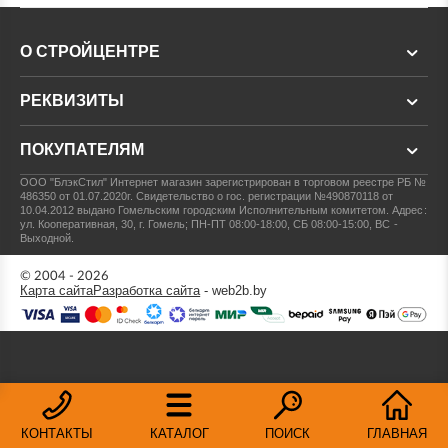
О СТРОЙЦЕНТРЕ
РЕКВИЗИТЫ
ПОКУПАТЕЛЯМ
ООО "БлэкСтил"
Интернет магазин зарегистрирован в торговом реестре РБ №
486350 от 01.07.2020г.
Свидетельство о гос. регистрации №490870118 от
10.04.2012 выдано Гомельским городским Исполнительным комитетом.
Адрес:
ул. Кооперативная, 30, г. Гомель; ПН-ПТ 08:00-18:00, СБ 08:00-15:00, ВС -
Выходной.
© 2004 - 2026
Карта сайта
Разработка сайта
- web2b.by
КОНТАКТЫ
КАТАЛОГ
ПОИСК
ГЛАВНАЯ