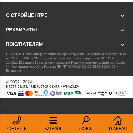
О СТРОЙЦЕНТРЕ
РЕКВИЗИТЫ
ПОКУПАТЕЛЯМ
ООО "БлэкСтил"
Интернет магазин зарегистрирован в торговом реестре РБ №
486350 от 01.07.2020г.
Свидетельство о гос. регистрации №490870118 от
10.04.2012 выдано Гомельским городским Исполнительным комитетом.
Адрес:
ул. Кооперативная, 30, г. Гомель; ПН-ПТ 08:00-18:00, СБ 08:00-15:00, ВС -
Выходной.
© 2004 - 2026
Карта сайта
Разработка сайта
- web2b.by
КОНТАКТЫ
КАТАЛОГ
ПОИСК
ГЛАВНАЯ