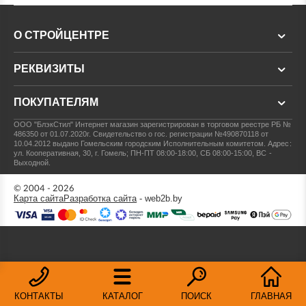
О СТРОЙЦЕНТРЕ
РЕКВИЗИТЫ
ПОКУПАТЕЛЯМ
ООО "БлэкСтил"
Интернет магазин зарегистрирован в торговом реестре РБ №
486350 от 01.07.2020г.
Свидетельство о гос. регистрации №490870118 от
10.04.2012 выдано Гомельским городским Исполнительным комитетом.
Адрес:
ул. Кооперативная, 30, г. Гомель; ПН-ПТ 08:00-18:00, СБ 08:00-15:00, ВС -
Выходной.
© 2004 - 2026
Карта сайта
Разработка сайта
- web2b.by
КОНТАКТЫ
КАТАЛОГ
ПОИСК
ГЛАВНАЯ