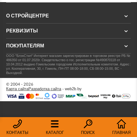
О СТРОЙЦЕНТРЕ
РЕКВИЗИТЫ
ПОКУПАТЕЛЯМ
ООО "БлэкСтил"
Интернет магазин зарегистрирован в торговом реестре РБ №
486350 от 01.07.2020г.
Свидетельство о гос. регистрации №490870118 от
10.04.2012 выдано Гомельским городским Исполнительным комитетом.
Адрес:
ул. Кооперативная, 30, г. Гомель; ПН-ПТ 08:00-18:00, СБ 08:00-15:00, ВС -
Выходной.
© 2004 - 2026
Карта сайта
Разработка сайта
- web2b.by
КОНТАКТЫ
КАТАЛОГ
ПОИСК
ГЛАВНАЯ