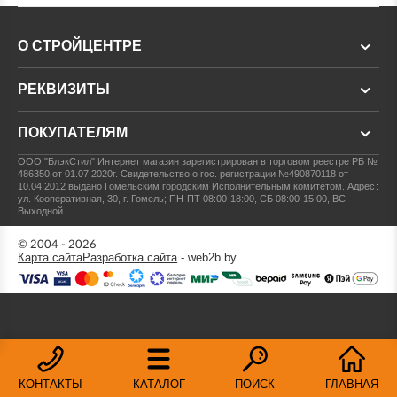
О СТРОЙЦЕНТРЕ
РЕКВИЗИТЫ
ПОКУПАТЕЛЯМ
ООО "БлэкСтил"
Интернет магазин зарегистрирован в торговом реестре РБ №
486350 от 01.07.2020г.
Свидетельство о гос. регистрации №490870118 от
10.04.2012 выдано Гомельским городским Исполнительным комитетом.
Адрес:
ул. Кооперативная, 30, г. Гомель; ПН-ПТ 08:00-18:00, СБ 08:00-15:00, ВС -
Выходной.
© 2004 - 2026
Карта сайта
Разработка сайта
- web2b.by
КОНТАКТЫ
КАТАЛОГ
ПОИСК
ГЛАВНАЯ