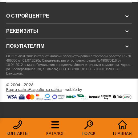
О СТРОЙЦЕНТРЕ
РЕКВИЗИТЫ
ПОКУПАТЕЛЯМ
ООО "БлэкСтил"
Интернет магазин зарегистрирован в торговом реестре РБ №
486350 от 01.07.2020г.
Свидетельство о гос. регистрации №490870118 от
10.04.2012 выдано Гомельским городским Исполнительным комитетом.
Адрес:
ул. Кооперативная, 30, г. Гомель; ПН-ПТ 08:00-18:00, СБ 08:00-15:00, ВС -
Выходной.
© 2004 - 2026
Карта сайта
Разработка сайта
- web2b.by
КОНТАКТЫ
КАТАЛОГ
ПОИСК
ГЛАВНАЯ