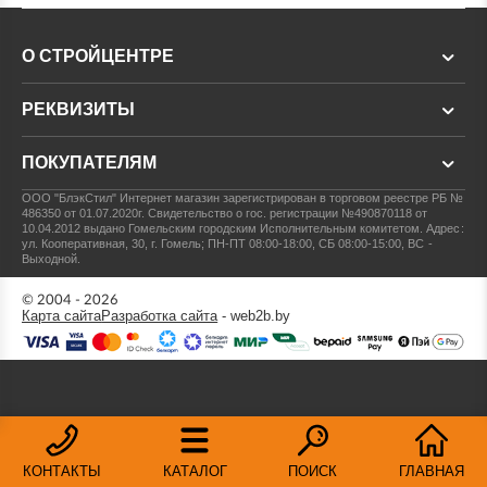
О СТРОЙЦЕНТРЕ
РЕКВИЗИТЫ
ПОКУПАТЕЛЯМ
ООО "БлэкСтил"
Интернет магазин зарегистрирован в торговом реестре РБ №
486350 от 01.07.2020г.
Свидетельство о гос. регистрации №490870118 от
10.04.2012 выдано Гомельским городским Исполнительным комитетом.
Адрес:
ул. Кооперативная, 30, г. Гомель; ПН-ПТ 08:00-18:00, СБ 08:00-15:00, ВС -
Выходной.
© 2004 - 2026
Карта сайта
Разработка сайта
- web2b.by
КОНТАКТЫ
КАТАЛОГ
ПОИСК
ГЛАВНАЯ