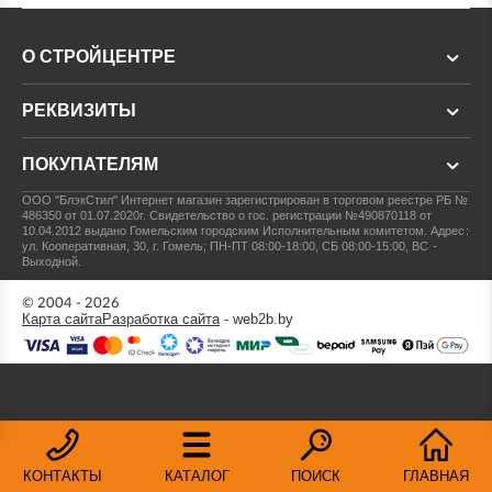
О СТРОЙЦЕНТРЕ
РЕКВИЗИТЫ
ПОКУПАТЕЛЯМ
ООО "БлэкСтил"
Интернет магазин зарегистрирован в торговом реестре РБ №
486350 от 01.07.2020г.
Свидетельство о гос. регистрации №490870118 от
10.04.2012 выдано Гомельским городским Исполнительным комитетом.
Адрес:
ул. Кооперативная, 30, г. Гомель; ПН-ПТ 08:00-18:00, СБ 08:00-15:00, ВС -
Выходной.
© 2004 - 2026
Карта сайта
Разработка сайта
- web2b.by
КОНТАКТЫ
КАТАЛОГ
ПОИСК
ГЛАВНАЯ