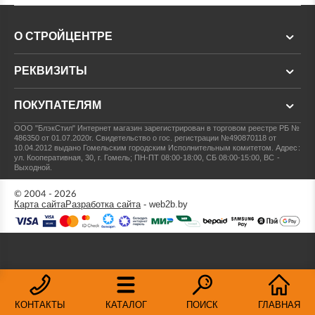
О СТРОЙЦЕНТРЕ
РЕКВИЗИТЫ
ПОКУПАТЕЛЯМ
ООО "БлэкСтил"
Интернет магазин зарегистрирован в торговом реестре РБ №
486350 от 01.07.2020г.
Свидетельство о гос. регистрации №490870118 от
10.04.2012 выдано Гомельским городским Исполнительным комитетом.
Адрес:
ул. Кооперативная, 30, г. Гомель; ПН-ПТ 08:00-18:00, СБ 08:00-15:00, ВС -
Выходной.
© 2004 - 2026
Карта сайта
Разработка сайта
- web2b.by
КОНТАКТЫ
КАТАЛОГ
ПОИСК
ГЛАВНАЯ