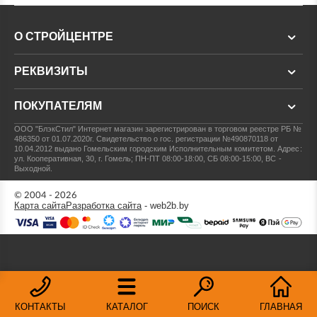
О СТРОЙЦЕНТРЕ
РЕКВИЗИТЫ
ПОКУПАТЕЛЯМ
ООО "БлэкСтил"
Интернет магазин зарегистрирован в торговом реестре РБ №
486350 от 01.07.2020г.
Свидетельство о гос. регистрации №490870118 от
10.04.2012 выдано Гомельским городским Исполнительным комитетом.
Адрес:
ул. Кооперативная, 30, г. Гомель; ПН-ПТ 08:00-18:00, СБ 08:00-15:00, ВС -
Выходной.
© 2004 - 2026
Карта сайта
Разработка сайта
- web2b.by
КОНТАКТЫ
КАТАЛОГ
ПОИСК
ГЛАВНАЯ