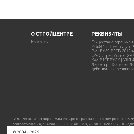
О СТРОЙЦЕНТРЕ
РЕКВИЗИТЫ
Общество с ограничен
Контакты
246047, г. Гомель, ул. 
Р/с: BY39 PJCB 3012 4
ОАО «Приорбанк», 22000
Код PJCBBY2X |
УНП
4
Директор - Косточко Д
действует на основани
ООО "БлэкСтил"
Интернет магазин зарегистрирован в торговом реестре РБ № 
Кооперативная, 30, г. Гомель; ПН-ПТ 08:00-18:00, СБ 08:00-15:00, ВС - Выходн
© 2004 - 2026