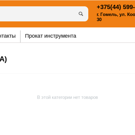
+375(44)
599-
г. Гомель, ул. К
30
нтакты
Прокат инструмента
А)
В этой категории нет товаров