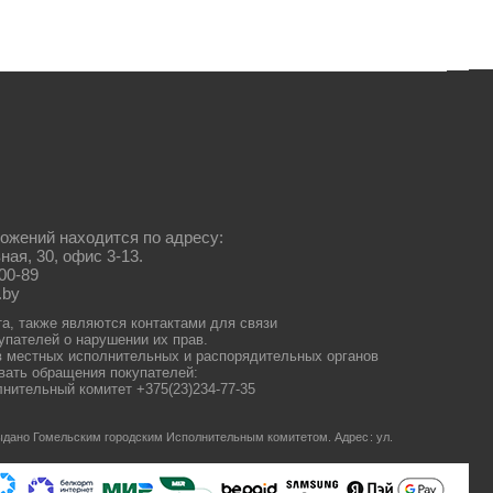
ожений находится по адресу:
ная, 30, офис 3-13.
00-89
.by
та, также являются контактами для связи
упателей о нарушении их прав.
 местных исполнительных и распорядительных органов
ать обращения покупателей:
нительный комитет +375(23)234-77-35
 выдано Гомельским городским Исполнительным комитетом.
Адрес: ул.