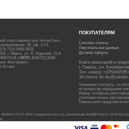
ПОКУПАТЕЛЯМ
ной ответственностью «БлэкСтил»
Способы оплаты
Кооперативная, 30, оф. 3-13,
Персональные данные
078 7210 0000 0933
Договор оферты
2, г. Минск, ул. В. Хоружей, 31-А
90870118 |
ОКПО
300972213000
Книга замечаний и предл
енис Викторович,
и Устава.
г. Гомель, ул. Кооператив
Тел. номер: +375(44)599-
Эл.почта: bc-by@yandex
Указанные контакты, эл.поч
по вопросам обращения пок
Номер телефона работников
уполномоченных рассматрив
Гомельский городской испол
486350 от 01.07.2020г.
Свидетельство о гос. регистрации №490870118 от 10.04.2012
ой.