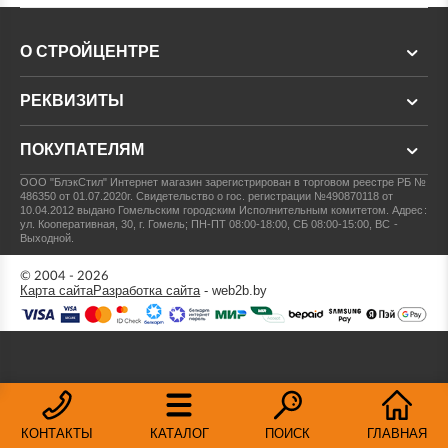
О СТРОЙЦЕНТРЕ
РЕКВИЗИТЫ
ПОКУПАТЕЛЯМ
ООО "БлэкСтил"
Интернет магазин зарегистрирован в торговом реестре РБ №
486350 от 01.07.2020г.
Свидетельство о гос. регистрации №490870118 от
10.04.2012 выдано Гомельским городским Исполнительным комитетом.
Адрес:
ул. Кооперативная, 30, г. Гомель; ПН-ПТ 08:00-18:00, СБ 08:00-15:00, ВС -
Выходной.
© 2004 - 2026
Карта сайта
Разработка сайта
- web2b.by
КОНТАКТЫ
КАТАЛОГ
ПОИСК
ГЛАВНАЯ