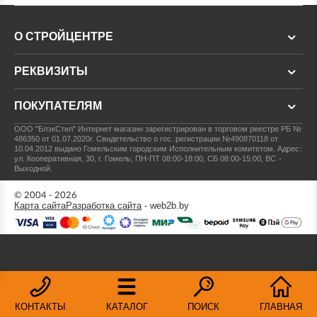
О СТРОЙЦЕНТРЕ
РЕКВИЗИТЫ
ПОКУПАТЕЛЯМ
ООО "БлэкСтил"
Интернет магазин зарегистрирован в торговом реестре РБ №
486350 от 01.07.2020г.
Свидетельство о гос. регистрации №490870118 от
10.04.2012 выдано Гомельским городским Исполнительным комитетом.
Адрес:
ул. Кооперативная, 30, г. Гомель; ПН-ПТ 08:00-18:00, СБ 08:00-15:00, ВС -
Выходной.
© 2004 - 2026
Карта сайта
Разработка сайта
- web2b.by
КОНТАКТЫ
КАТАЛОГ
ПОИСК
ГЛАВНАЯ