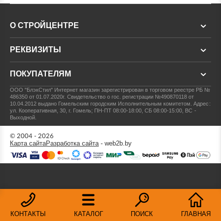
О СТРОЙЦЕНТРЕ
РЕКВИЗИТЫ
ПОКУПАТЕЛЯМ
ООО "БлэкСтил"
Интернет магазин зарегистрирован в торговом реестре РБ №
486350 от 01.07.2020г.
Свидетельство о гос. регистрации №490870118 от
10.04.2012 выдано Гомельским городским Исполнительным комитетом.
Адрес:
ул. Кооперативная, 30, г. Гомель; ПН-ПТ 08:00-18:00, СБ 08:00-15:00, ВС -
Выходной.
© 2004 - 2026
Карта сайта
Разработка сайта
- web2b.by
КОНТАКТЫ
КАТАЛОГ
ПОИСК
ГЛАВНАЯ