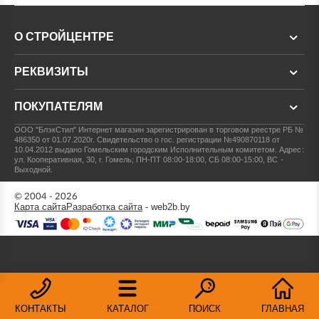
О СТРОЙЦЕНТРЕ
РЕКВИЗИТЫ
ПОКУПАТЕЛЯМ
ООО "БлэкСтил"
Интернет магазин зарегистрирован в торговом реестре РБ №
486350 от 01.07.2020г.
Свидетельство о гос. регистрации №490870118 от
10.04.2012 выдано Гомельским городским Исполнительным комитетом.
Адрес:
ул. Кооперативная, 30, г. Гомель; ПН-ПТ 08:00-18:00, СБ 08:00-15:00, ВС -
Выходной.
© 2004 - 2026
Карта сайта
Разработка сайта
- web2b.by
КОНТАКТЫ
КАТАЛОГ
ПОИСК
ГЛАВНАЯ