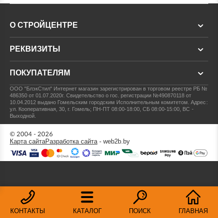
О СТРОЙЦЕНТРЕ
РЕКВИЗИТЫ
ПОКУПАТЕЛЯМ
ООО "БлэкСтил"
Интернет магазин зарегистрирован в торговом реестре РБ №
486350 от 01.07.2020г.
Свидетельство о гос. регистрации №490870118 от
10.04.2012 выдано Гомельским городским Исполнительным комитетом.
Адрес:
ул. Кооперативная, 30, г. Гомель; ПН-ПТ 08:00-18:00, СБ 08:00-15:00, ВС -
Выходной.
© 2004 - 2026
Карта сайта
Разработка сайта
- web2b.by
КОНТАКТЫ
КАТАЛОГ
ПОИСК
ГЛАВНАЯ