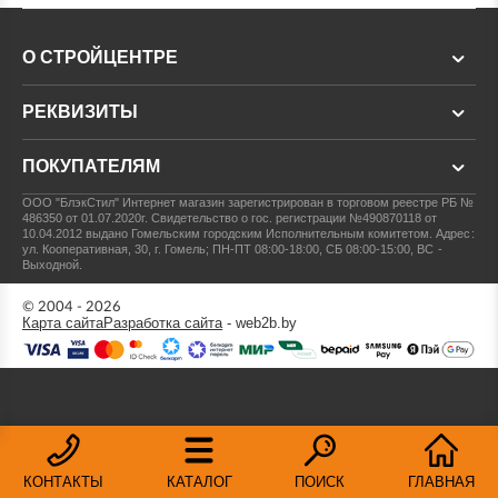
О СТРОЙЦЕНТРЕ
РЕКВИЗИТЫ
ПОКУПАТЕЛЯМ
ООО "БлэкСтил"
Интернет магазин зарегистрирован в торговом реестре РБ №
486350 от 01.07.2020г.
Свидетельство о гос. регистрации №490870118 от
10.04.2012 выдано Гомельским городским Исполнительным комитетом.
Адрес:
ул. Кооперативная, 30, г. Гомель; ПН-ПТ 08:00-18:00, СБ 08:00-15:00, ВС -
Выходной.
© 2004 - 2026
Карта сайта
Разработка сайта
- web2b.by
КОНТАКТЫ
КАТАЛОГ
ПОИСК
ГЛАВНАЯ