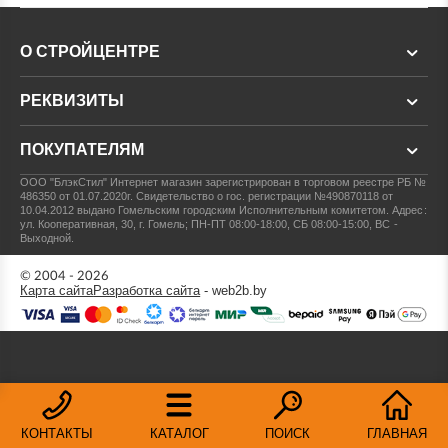
О СТРОЙЦЕНТРЕ
РЕКВИЗИТЫ
ПОКУПАТЕЛЯМ
ООО "БлэкСтил"
Интернет магазин зарегистрирован в торговом реестре РБ №
486350 от 01.07.2020г.
Свидетельство о гос. регистрации №490870118 от
10.04.2012 выдано Гомельским городским Исполнительным комитетом.
Адрес:
ул. Кооперативная, 30, г. Гомель; ПН-ПТ 08:00-18:00, СБ 08:00-15:00, ВС -
Выходной.
© 2004 - 2026
Карта сайта
Разработка сайта
- web2b.by
КОНТАКТЫ
КАТАЛОГ
ПОИСК
ГЛАВНАЯ