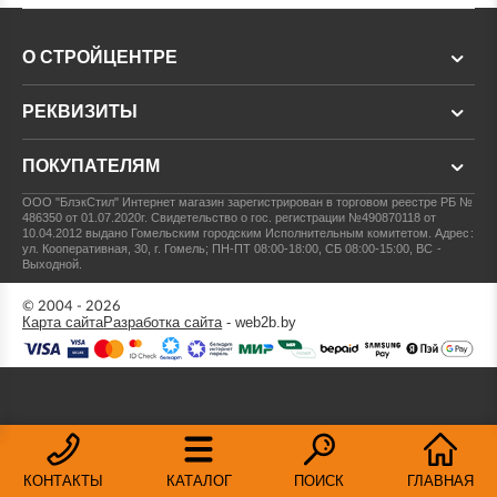
О СТРОЙЦЕНТРЕ
РЕКВИЗИТЫ
ПОКУПАТЕЛЯМ
ООО "БлэкСтил"
Интернет магазин зарегистрирован в торговом реестре РБ №
486350 от 01.07.2020г.
Свидетельство о гос. регистрации №490870118 от
10.04.2012 выдано Гомельским городским Исполнительным комитетом.
Адрес:
ул. Кооперативная, 30, г. Гомель; ПН-ПТ 08:00-18:00, СБ 08:00-15:00, ВС -
Выходной.
© 2004 - 2026
Карта сайта
Разработка сайта
- web2b.by
КОНТАКТЫ
КАТАЛОГ
ПОИСК
ГЛАВНАЯ