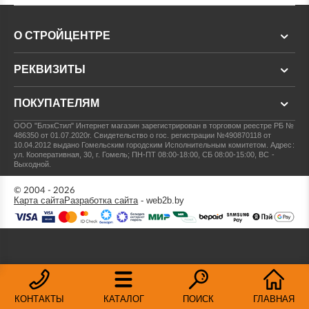
О СТРОЙЦЕНТРЕ
РЕКВИЗИТЫ
ПОКУПАТЕЛЯМ
ООО "БлэкСтил"
Интернет магазин зарегистрирован в торговом реестре РБ №
486350 от 01.07.2020г.
Свидетельство о гос. регистрации №490870118 от
10.04.2012 выдано Гомельским городским Исполнительным комитетом.
Адрес:
ул. Кооперативная, 30, г. Гомель; ПН-ПТ 08:00-18:00, СБ 08:00-15:00, ВС -
Выходной.
© 2004 - 2026
Карта сайта
Разработка сайта
- web2b.by
КОНТАКТЫ
КАТАЛОГ
ПОИСК
ГЛАВНАЯ