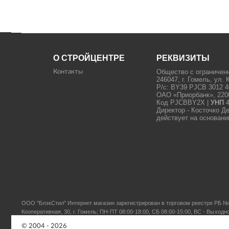
О СТРОЙЦЕНТРЕ
РЕКВИЗИТЫ
Общество с ограничен
Контакты
246047, г. Гомель, ул. 
Р/с: BY39 PJCB 3012 4
ОАО «Приорбанк», 22000
Код PJCBBY2X |
УНП
4
Директор - Косточко Д
действует на основани
ООО "БлэкСтил"
Интернет магазин зарегистрирован в торговом реестре РБ № 
Кооперативная, 30, г. Гомель; ПН-ПТ 08:00-18:00, СБ 08:00-15:00, ВС - Выходн
© 2004 - 2026