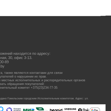
ожений находится по адресу:
ная, 30, офис 3-13.
00-89
.by
та, также являются контактами для связи
упателей о нарушении их прав.
 местных исполнительных и распорядительных органов
ать обращения покупателей:
нительный комитет +375(23)234-77-35
 выдано Гомельским городским Исполнительным комитетом.
Адрес: ул.