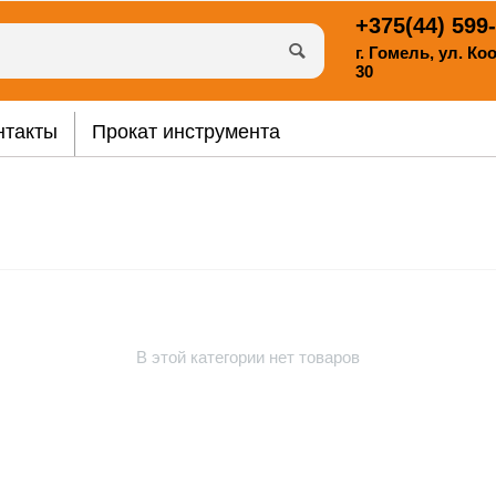
+375(44)
599-
г. Гомель, ул. К
30
нтакты
Прокат инструмента
В этой категории нет товаров