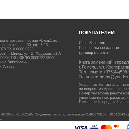
ПОКУПАТЕЛЯМ
ной ответственностью «БлэкСтил»
Способы оплаты
Кооперативная, 30, оф. 3-13,
Персональные данные
078 7210 0000 0933
Договор оферты
2, г. Минск, ул. В. Хоружей, 31-А
90870118 |
ОКПО
300972213000
Книга замечаний и предл
енис Викторович,
и Устава.
г. Гомель, ул. Кооператив
Тел. номер: +375(44)599-
Эл.почта: bc-by@yandex
Указанные контакты, эл.поч
по вопросам обращения пок
Номер телефона работников
уполномоченных рассматрив
Гомельский городской испол
486350 от 01.07.2020г.
Свидетельство о гос. регистрации №490870118 от 10.04.2012
ой.