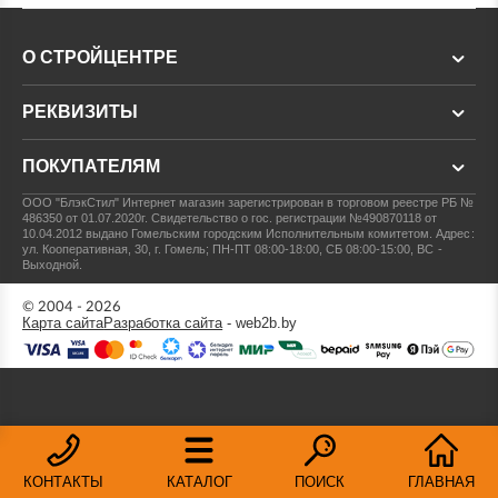
О СТРОЙЦЕНТРЕ
РЕКВИЗИТЫ
ПОКУПАТЕЛЯМ
ООО "БлэкСтил"
Интернет магазин зарегистрирован в торговом реестре РБ №
486350 от 01.07.2020г.
Свидетельство о гос. регистрации №490870118 от
10.04.2012 выдано Гомельским городским Исполнительным комитетом.
Адрес:
ул. Кооперативная, 30, г. Гомель; ПН-ПТ 08:00-18:00, СБ 08:00-15:00, ВС -
Выходной.
© 2004 - 2026
Карта сайта
Разработка сайта
- web2b.by
КОНТАКТЫ
КАТАЛОГ
ПОИСК
ГЛАВНАЯ