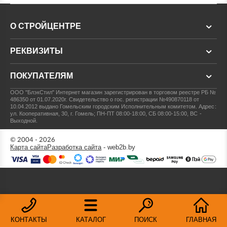
О СТРОЙЦЕНТРЕ
РЕКВИЗИТЫ
ПОКУПАТЕЛЯМ
ООО "БлэкСтил"
Интернет магазин зарегистрирован в торговом реестре РБ №
486350 от 01.07.2020г.
Свидетельство о гос. регистрации №490870118 от
10.04.2012 выдано Гомельским городским Исполнительным комитетом.
Адрес:
ул. Кооперативная, 30, г. Гомель; ПН-ПТ 08:00-18:00, СБ 08:00-15:00, ВС -
Выходной.
© 2004 - 2026
Карта сайта
Разработка сайта
- web2b.by
КОНТАКТЫ
КАТАЛОГ
ПОИСК
ГЛАВНАЯ