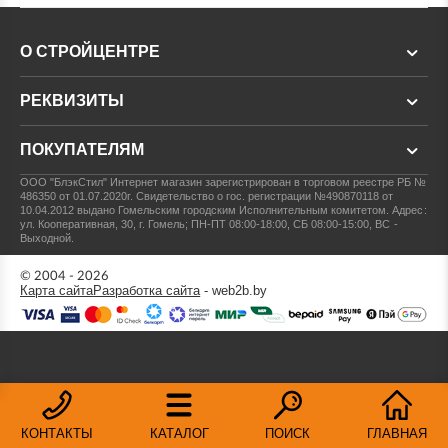
О СТРОЙЦЕНТРЕ
РЕКВИЗИТЫ
ПОКУПАТЕЛЯМ
ООО "БлэкСтил"
Интернет магазин зарегистрирован в торговом реестре РБ №
486350 от 01.07.2020г.
Свидетельство о гос. регистрации №490870118 от
10.04.2012 выдано Гомельским городским Исполнительным комитетом.
Адрес:
ул. Кооперативная, 30, г. Гомель; ПН-ПТ 08:00-18:00, СБ 08:00-15:00, ВС -
Выходной.
© 2004 - 2026
Карта сайта
Разработка сайта
- web2b.by
КОНТАКТЫ
КАТАЛОГ
ПОИСК
ГЛАВНАЯ