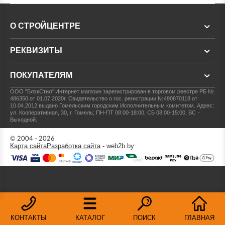
О СТРОЙЦЕНТРЕ
РЕКВИЗИТЫ
ПОКУПАТЕЛЯМ
ООО "БлэкСтил"
Интернет магазин зарегистрирован в торговом реестре РБ №
486350 от 01.07.2020г.
Свидетельство о гос. регистрации №490870118 от
10.04.2012 выдано Гомельским городским Исполнительным комитетом.
Адрес:
ул. Кооперативная, 30, г. Гомель; ПН-ПТ 08:00-18:00, СБ 08:00-15:00, ВС -
Выходной.
© 2004 - 2026
Карта сайта
Разработка сайта
- web2b.by
КОНТАКТЫ
КАТАЛОГ
ПОИСК
ГЛАВНАЯ