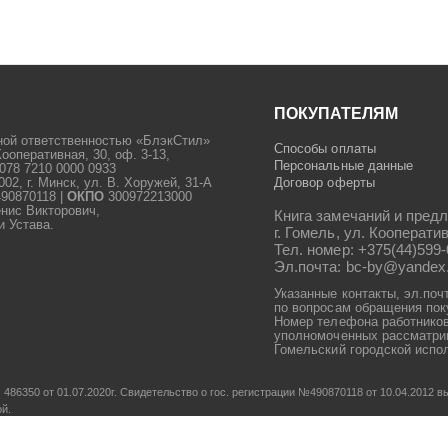
ПОКУПАТЕЛЯМ
ной ответственностью «БлэкСтил»
Способы оплаты
Кооперативная, 30, оф. 3-13,
Персональные данные
078 7210 0000 0933
2, г. Минск, ул. В. Хоружей, 31-А
Договор оферты
90870118 |
ОКПО
300972213000
енис Викторович,
Книга замечаний и предл
и Устава.
г. Гомель, ул. Кооператив
Тел. номер: +375(44)599-
Эл.почта: bc-by@yandex
Указанные контакты, эл.поч
по вопросам обращения пок
Номер телефона работников
уполномоченных рассматрив
Гомельский городской испол
486350 от 01.07.2020г.
Свидетельство о гос. регистрации №490870118 от 10.04.2012
ой.