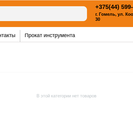
+375(44)
599-
г. Гомель, ул. К
30
нтакты
Прокат инструмента
В этой категории нет товаров