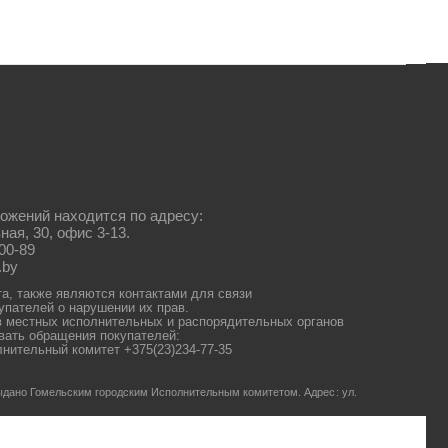
ожений находится по адресу:
ная, 30, офис 3-13.
00-89
.by
та, также являются контактами для связи
упателей о нарушении их прав.
 местных исполнительных и распорядительных органов
ать обращения покупателей:
нительный комитет +375(23)234-77-35
 выдано Гомельским городским Исполнительным комитетом.
Адрес: ул.