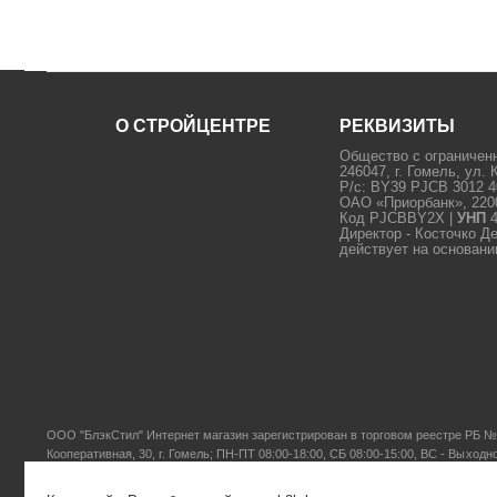
О СТРОЙЦЕНТРЕ
РЕКВИЗИТЫ
Контакты
Общество с ограничен
246047, г. Гомель, ул. 
Р/с: BY39 PJCB 3012 4
ОАО «Приорбанк», 22000
Код PJCBBY2X |
УНП
4
Директор - Косточко Д
действует на основани
ООО "БлэкСтил"
Интернет магазин зарегистрирован в торговом реестре РБ № 
Кооперативная, 30, г. Гомель; ПН-ПТ 08:00-18:00, СБ 08:00-15:00, ВС - Выходн
© 2004 - 2026