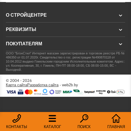
О СТРОЙЦЕНТРЕ
РЕКВИЗИТЫ
ПОКУПАТЕЛЯМ
ООО "БлэкСтил"
Интернет магазин зарегистрирован в торговом реестре РБ №
486350 от 01.07.2020г.
Свидетельство о гос. регистрации №490870118 от
10.04.2012 выдано Гомельским городским Исполнительным комитетом.
Адрес:
ул. Кооперативная, 30, г. Гомель; ПН-ПТ 08:00-18:00, СБ 08:00-15:00, ВС -
Выходной.
© 2004 - 2026
Карта сайта
Разработка сайта
- web2b.by
КОНТАКТЫ
КАТАЛОГ
ПОИСК
ГЛАВНАЯ