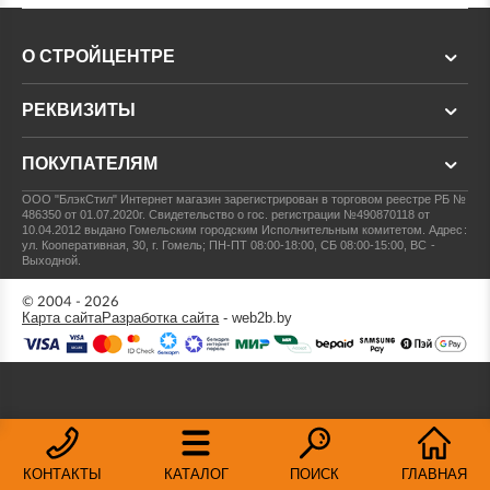
О СТРОЙЦЕНТРЕ
РЕКВИЗИТЫ
ПОКУПАТЕЛЯМ
ООО "БлэкСтил"
Интернет магазин зарегистрирован в торговом реестре РБ №
486350 от 01.07.2020г.
Свидетельство о гос. регистрации №490870118 от
10.04.2012 выдано Гомельским городским Исполнительным комитетом.
Адрес:
ул. Кооперативная, 30, г. Гомель; ПН-ПТ 08:00-18:00, СБ 08:00-15:00, ВС -
Выходной.
© 2004 - 2026
Карта сайта
Разработка сайта
- web2b.by
КОНТАКТЫ
КАТАЛОГ
ПОИСК
ГЛАВНАЯ