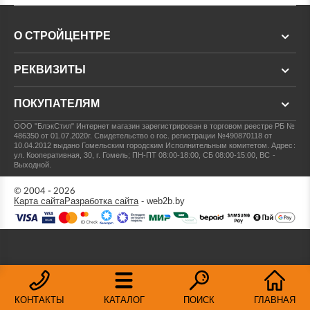
О СТРОЙЦЕНТРЕ
РЕКВИЗИТЫ
ПОКУПАТЕЛЯМ
ООО "БлэкСтил"
Интернет магазин зарегистрирован в торговом реестре РБ №
486350 от 01.07.2020г.
Свидетельство о гос. регистрации №490870118 от
10.04.2012 выдано Гомельским городским Исполнительным комитетом.
Адрес:
ул. Кооперативная, 30, г. Гомель; ПН-ПТ 08:00-18:00, СБ 08:00-15:00, ВС -
Выходной.
© 2004 - 2026
Карта сайта
Разработка сайта
- web2b.by
КОНТАКТЫ
КАТАЛОГ
ПОИСК
ГЛАВНАЯ