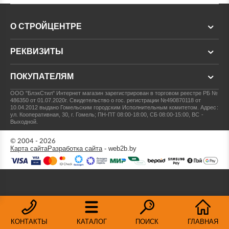
О СТРОЙЦЕНТРЕ
РЕКВИЗИТЫ
ПОКУПАТЕЛЯМ
ООО "БлэкСтил"
Интернет магазин зарегистрирован в торговом реестре РБ №
486350 от 01.07.2020г.
Свидетельство о гос. регистрации №490870118 от
10.04.2012 выдано Гомельским городским Исполнительным комитетом.
Адрес:
ул. Кооперативная, 30, г. Гомель; ПН-ПТ 08:00-18:00, СБ 08:00-15:00, ВС -
Выходной.
© 2004 - 2026
Карта сайта
Разработка сайта
- web2b.by
КОНТАКТЫ
КАТАЛОГ
ПОИСК
ГЛАВНАЯ