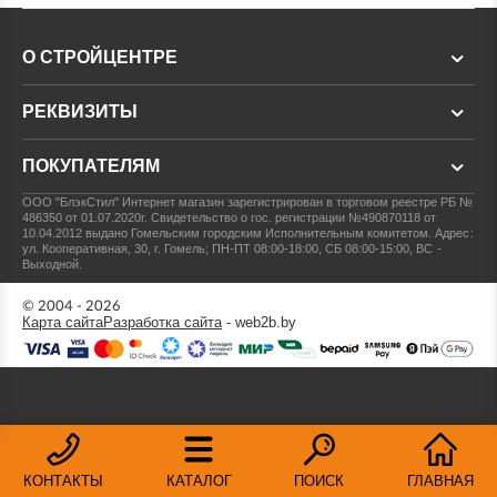
О СТРОЙЦЕНТРЕ
РЕКВИЗИТЫ
ПОКУПАТЕЛЯМ
ООО "БлэкСтил"
Интернет магазин зарегистрирован в торговом реестре РБ №
486350 от 01.07.2020г.
Свидетельство о гос. регистрации №490870118 от
10.04.2012 выдано Гомельским городским Исполнительным комитетом.
Адрес:
ул. Кооперативная, 30, г. Гомель; ПН-ПТ 08:00-18:00, СБ 08:00-15:00, ВС -
Выходной.
© 2004 - 2026
Карта сайта
Разработка сайта
- web2b.by
КОНТАКТЫ
КАТАЛОГ
ПОИСК
ГЛАВНАЯ