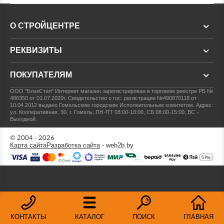
О СТРОЙЦЕНТРЕ
РЕКВИЗИТЫ
ПОКУПАТЕЛЯМ
ООО "БлэкСтил"
Интернет магазин зарегистрирован в торговом реестре РБ №
486350 от 01.07.2020г.
Свидетельство о гос. регистрации №490870118 от
10.04.2012 выдано Гомельским городским Исполнительным комитетом.
Адрес:
ул. Кооперативная, 30, г. Гомель; ПН-ПТ 08:00-18:00, СБ 08:00-15:00, ВС -
Выходной.
© 2004 - 2026
Карта сайта
Разработка сайта
- web2b.by
КОНТАКТЫ
КАТАЛОГ
ПОИСК
ГЛАВНАЯ