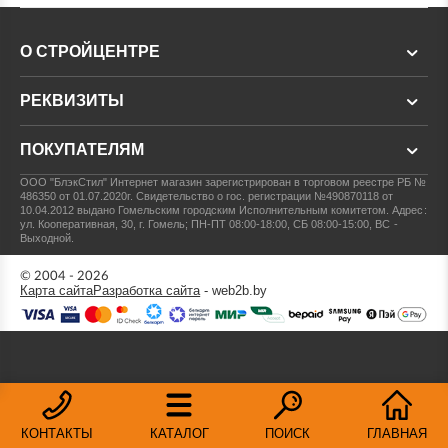
О СТРОЙЦЕНТРЕ
РЕКВИЗИТЫ
ПОКУПАТЕЛЯМ
ООО "БлэкСтил"
Интернет магазин зарегистрирован в торговом реестре РБ №
486350 от 01.07.2020г.
Свидетельство о гос. регистрации №490870118 от
10.04.2012 выдано Гомельским городским Исполнительным комитетом.
Адрес:
ул. Кооперативная, 30, г. Гомель; ПН-ПТ 08:00-18:00, СБ 08:00-15:00, ВС -
Выходной.
© 2004 - 2026
Карта сайта
Разработка сайта
- web2b.by
КОНТАКТЫ
КАТАЛОГ
ПОИСК
ГЛАВНАЯ