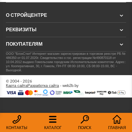
О СТРОЙЦЕНТРЕ
РЕКВИЗИТЫ
ПОКУПАТЕЛЯМ
ООО "БлэкСтил"
Интернет магазин зарегистрирован в торговом реестре РБ №
486350 от 01.07.2020г.
Свидетельство о гос. регистрации №490870118 от
10.04.2012 выдано Гомельским городским Исполнительным комитетом.
Адрес:
ул. Кооперативная, 30, г. Гомель; ПН-ПТ 08:00-18:00, СБ 08:00-15:00, ВС -
Выходной.
© 2004 - 2026
Карта сайта
Разработка сайта
- web2b.by
КОНТАКТЫ
КАТАЛОГ
ПОИСК
ГЛАВНАЯ