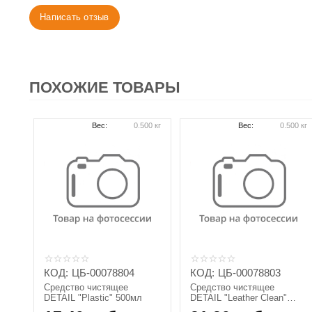
Написать отзыв
ПОХОЖИЕ ТОВАРЫ
Вес:
0.500 кг
Вес:
0.500 кг
КОД:
ЦБ-00078804
КОД:
ЦБ-00078803
Средство чистящее
Средство чистящее
DETAIL "Plastic" 500мл
DETAIL "Leather Clean"
500мл