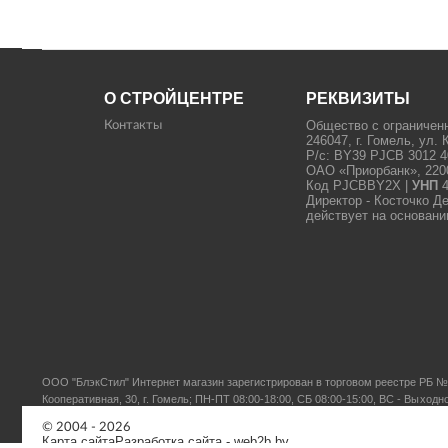
О СТРОЙЦЕНТРЕ
РЕКВИЗИТЫ
Общество с ограничен
Контакты
246047, г. Гомель, ул. 
Р/с: BY39 PJCB 3012 4
ОАО «Приорбанк», 22000
Код PJCBBY2X |
УНП
4
Директор - Косточко Д
действует на основани
ООО "БлэкСтил"
Интернет магазин зарегистрирован в торговом реестре РБ № 
Кооперативная, 30, г. Гомель; ПН-ПТ 08:00-18:00, СБ 08:00-15:00, ВС - Выходн
© 2004 - 2026
Карта сайта
Разработка сайта
- web2b.by