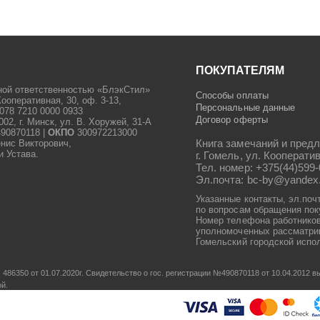
ПОКУПАТЕЛЯМ
ной ответственностью «БлэкСтил»
Способы оплаты
Кооперативная, 30, оф. 3-13,
Персональные данные
078 7210 0000 0933
Договор оферты
2, г. Минск, ул. В. Хоружей, 31-А
90870118 |
ОКПО
300972213000
Книга замечаний и предл
енис Викторович,
и Устава.
г. Гомель, ул. Кооператив
Тел. номер: +375(44)599-
Эл.почта: bc-by@yandex
Указанные контакты, эл.поч
по вопросам обращения пок
Номер телефона работников
уполномоченных рассматрив
Гомельский городской испол
486350 от 01.07.2020г.
Свидетельство о гос. регистрации №490870118 от 10.04.2012
ой.