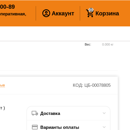
00-89
0
Аккаунт
Корзина
ооперативная,
Вес:
0.000 кг
КОД:
ЦБ-00078805
зыв
т )
Доставка
Варианты оплаты