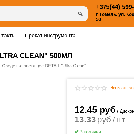
+375(44)
599-
г. Гомель, ул. К
30
нтакты
Прокат инструмента
LTRA CLEAN" 500МЛ
Средство чистящее DETAIL "Ultra Clean" 500мл
Написать от
12.45
руб
( Дискон
13.33
руб
/ шт.
В наличии