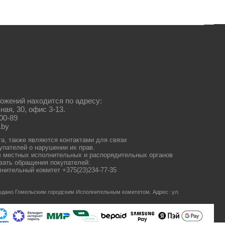
ожений находится по адресу:
ная, 30, офис 3-13.
00-89
.by
та, также являются контактами для связи
упателей о нарушении их прав.
 местных исполнительных и распорядительных органов
ать обращения покупателей:
нительный комитет +375(23)234-77-35
 выдано Гомельским городским Исполнительным комитетом.
Адрес: ул.