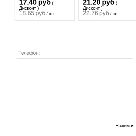
17.40
руб
21.20
руб
(
(
Дисконт )
Дисконт )
18.65
руб
22.76
руб
/ шт.
/ шт.
Нажимая н