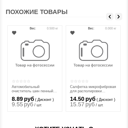
ПОХОЖИЕ ТОВАРЫ
Вес:
0.500 кг
Вес:
0.000 кг
Автомобильный
Салфетка микрофибровая
очиститель шин пенный
для располировки
AVS (аэрозоль) 520 мл.
составов Detail PW "Plush
8.89
руб
14.50
руб
( Дисконт )
Wipe", 40х40
( Дисконт )
9.55
руб
15.57
руб
/ шт.
/ шт.